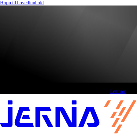
Hopp til hovedinnhold
Fri frakt over 800,-* | Klikk&hent 1 time | Retur i butikk
-
Les mer