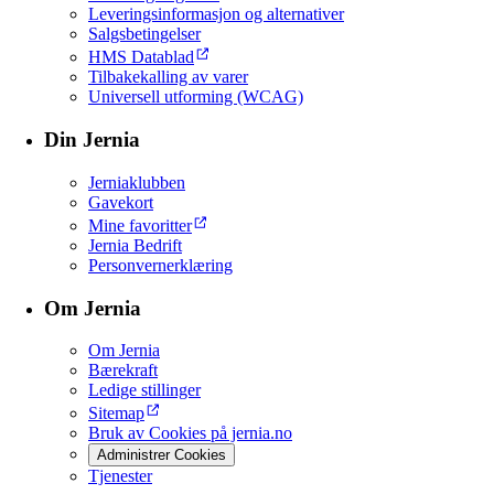
Leveringsinformasjon og alternativer
Salgsbetingelser
HMS Datablad
Tilbakekalling av varer
Universell utforming (WCAG)
Din Jernia
Jerniaklubben
Gavekort
Mine favoritter
Jernia Bedrift
Personvernerklæring
Om Jernia
Om Jernia
Bærekraft
Ledige stillinger
Sitemap
Bruk av Cookies på jernia.no
Administrer Cookies
Tjenester