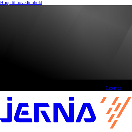
Hopp til hovedinnhold
Fri frakt over 800,-* | Klikk&hent 1 time | Retur i butikk
-
Les mer