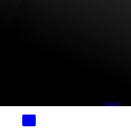
Fri frakt over 800,-* | Klikk&hent 1 time | Retur i butikk
-
Les mer