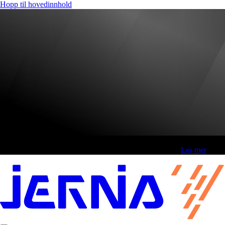
Hopp til hovedinnhold
Fri frakt over 800,-* | Klikk&hent 1 time | Retur i butikk
-
Les mer