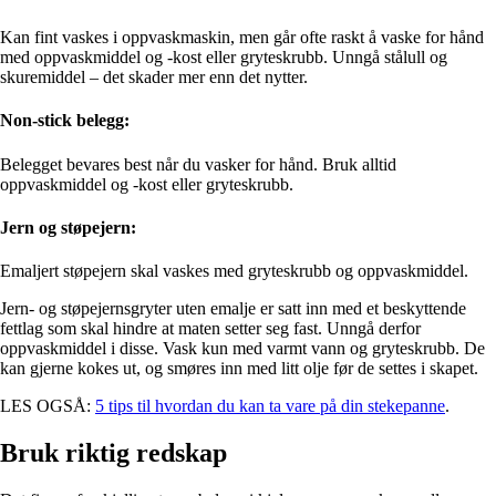
Kan fint vaskes i oppvaskmaskin, men går ofte raskt å vaske for hånd
med oppvaskmiddel og -kost eller gryteskrubb. Unngå stålull og
skuremiddel – det skader mer enn det nytter.
Non-stick belegg:
Belegget bevares best når du vasker for hånd. Bruk alltid
oppvaskmiddel og -kost eller gryteskrubb.
Jern og støpejern:
Emaljert støpejern skal vaskes med gryteskrubb og oppvaskmiddel.
Jern- og støpejernsgryter uten emalje er satt inn med et beskyttende
fettlag som skal hindre at maten setter seg fast. Unngå derfor
oppvaskmiddel i disse. Vask kun med varmt vann og gryteskrubb. De
kan gjerne kokes ut, og smøres inn med litt olje før de settes i skapet.
LES OGSÅ:
5 tips til hvordan du kan ta vare på din stekepanne
.
Bruk riktig redskap