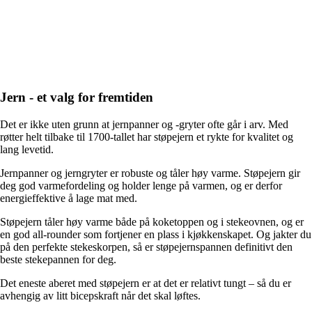
Jern - et valg for fremtiden
Det er ikke uten grunn at jernpanner og -gryter ofte går i arv. Med
røtter helt tilbake til 1700-tallet har støpejern et rykte for kvalitet og
lang levetid.
Jernpanner og jerngryter er robuste og tåler høy varme. Støpejern gir
deg god varmefordeling og holder lenge på varmen, og er derfor
energieffektive å lage mat med.
Støpejern tåler høy varme både på koketoppen og i stekeovnen, og er
en god all-rounder som fortjener en plass i kjøkkenskapet. Og jakter du
på den perfekte stekeskorpen, så er støpejernspannen definitivt den
beste stekepannen for deg.
Det eneste aberet med støpejern er at det er relativt tungt – så du er
avhengig av litt bicepskraft når det skal løftes.