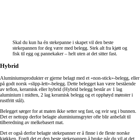
Skal du kun ha én stekepanne i skapet vil den beste
stekepannen for deg være med belegg. Stek alt fra kjøtt og
fisk til egg og pannekaker – helt uten at det sitter fast.
Hybrid
Aluminiumsprodukter er gjerne belagt med et «non-stick»-belegg, eller
på godt norsk «slipp-lett»-belegg. Dette belegget kan være bestående
av teflon, keramisk eller hybrid (Hybrid belegg består av 1 lag
aluminium i midten, 2 lag keramisk belegg og et opphøyd mønster i
rustfritt stål).
Belegget sørger for at maten ikke setter seg fast, og svir seg i bunnen.
Det er nettopp derfor belagte aluminiumsgryter ofte blir anbefalt til
tilberedning av melkebasert mat.
Det er også derfor belagte stekepanner er å finne i de fleste norske
kjøkken. Fordi det er den beste stekepannen å bruke når du vil at det