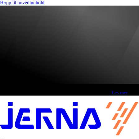
Hopp til hovedinnhold
Fri frakt over 800,-* | Klikk&hent 1 time | Retur i butikk
-
Les mer