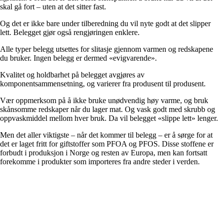
skal gå fort – uten at det sitter fast.
Og det er ikke bare under tilberedning du vil nyte godt at det slipper
lett. Belegget gjør også rengjøringen enklere.
Alle typer belegg utsettes for slitasje gjennom varmen og redskapene
du bruker. Ingen belegg er dermed «evigvarende».
Kvalitet og holdbarhet på belegget avgjøres av
komponentsammensetning, og varierer fra produsent til produsent.
Vær oppmerksom på å ikke bruke unødvendig høy varme, og bruk
skånsomme redskaper når du lager mat. Og vask godt med skrubb og
oppvaskmiddel mellom hver bruk. Da vil belegget «slippe lett» lenger.
Men det aller viktigste – når det kommer til belegg – er å sørge for at
det er laget fritt for giftstoffer som PFOA og PFOS. Disse stoffene er
forbudt i produksjon i Norge og resten av Europa, men kan fortsatt
forekomme i produkter som importeres fra andre steder i verden.