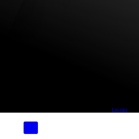
Fri frakt over 800,-* | Klikk&hent 1 time | Retur i butikk
-
Les mer