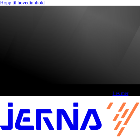
Hopp til hovedinnhold
Fri frakt over 800,-* | Klikk&hent 1 time | Retur i butikk
-
Les mer