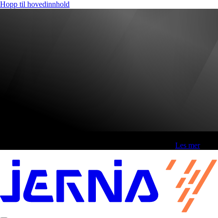
Hopp til hovedinnhold
Fri frakt over 800,-* | Klikk&hent 1 time | Retur i butikk
-
Les mer