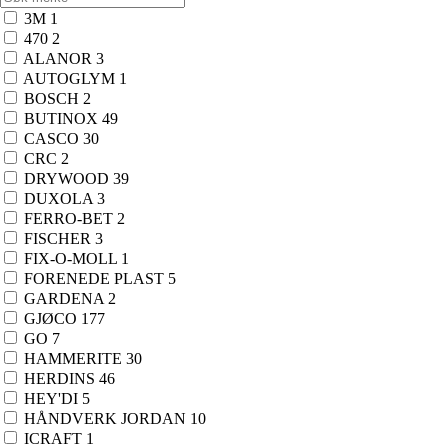
3M
1
470
2
ALANOR
3
AUTOGLYM
1
BOSCH
2
BUTINOX
49
CASCO
30
CRC
2
DRYWOOD
39
DUXOLA
3
FERRO-BET
2
FISCHER
3
FIX-O-MOLL
1
FORENEDE PLAST
5
GARDENA
2
GJØCO
177
GO
7
HAMMERITE
30
HERDINS
46
HEY'DI
5
HÅNDVERK JORDAN
10
ICRAFT
1