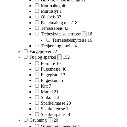
Murmaling
46
Murutstyr
1
Oljebeis
33
Panelmaling ute
218
Terrassebeis
43
Trebeskyttelse terrasse
16
Terrassebeskyttelse
16
Tretjære og linolje
4
Fargeprøver
22
Fug og sparkel
152
Formtre
10
Fugemasse
40
Fugepistol
13
Fugeskum
5
Kitt
7
Mørtel
21
Silikon
13
Sparkelmasse
28
Sparkelremse
1
Sparkelspade
14
Grunning
20
Grunning innendørs
5