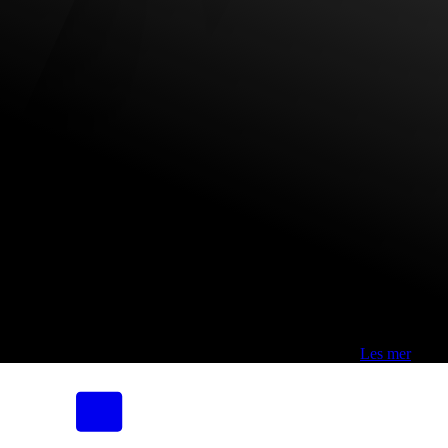
Fri frakt over 800,-* | Klikk&hent 1 time | Retur i butikk
-
Les mer