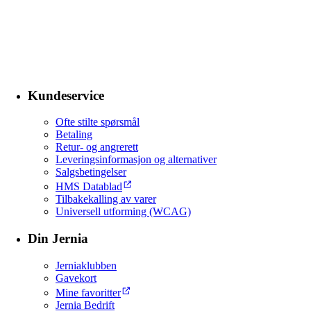
Kundeservice
Ofte stilte spørsmål
Betaling
Retur- og angrerett
Leveringsinformasjon og alternativer
Salgsbetingelser
HMS Datablad
Tilbakekalling av varer
Universell utforming (WCAG)
Din Jernia
Jerniaklubben
Gavekort
Mine favoritter
Jernia Bedrift