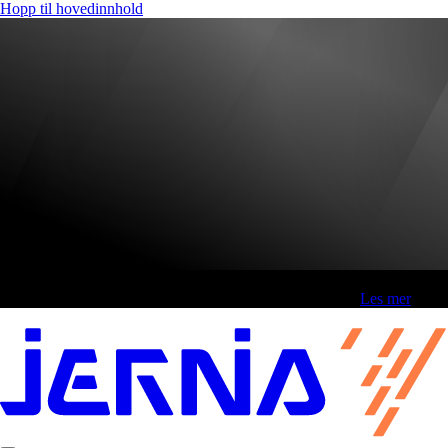
Hopp til hovedinnhold
Fri frakt over 800,-* | Klikk&hent 1 time | Retur i butikk
-
Les mer