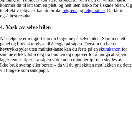
kommer du til lett som en plett, og helt uten risiko for å skade bilen. Og
til effektiv felgvask kan du bruke
felgrens
og
felgebørste
. Da får du
også best resultat.
4. Vask av selve bilen
Når felgene er rengjort kan du begynne på selve bilen. Start med ett
panel og bruk skumdyse til å legge på såpen. Dersom du har en
høytrykkspyler uten multijet-lanse kan du feste på en
skumkanon
for
samme effekt. Jobb deg fra bunnen og oppover for å unngå at såpen
lager rennestriper. La såpen virke noen minutter før den skylles av.
Ikke bruk svamp eller børste – da vil du gni skitten mot lakken og dette
vil fungere som sandpapir.