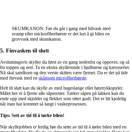
SKUMKANON: Før du går i gang med bilvask med
svamp eller mickrofiberbørste er det lurt å gi bilen en
grovvask med skumkanon.
5. Finvasken til slutt
Avslutningsvis skyller du først av en gang nedenfra og oppover, og så
fra toppen og ned. Ta en ekstra skyllerunde i hjulbuene og karosseriet.
Nå skal sandkorn og den verste skitten være fjernet. Da er det på tide
med finvask med en
skånsom microfiberbørste
.
Helt til slutt kan du skylle av med hageslange eller høytrykkspyler.
Målet her er å fjerne alle såperester.
Tørker såpen på lakken kan du
ende opp med skjolder og flekker som sitter godt. Det er litt kjedelig
når man har kommet så langt i vaskeprosessen.
Tips: Sett av tid til å tørke bilen!
Når skyllejobben er ferdig bør du sette av tid til å tørke bilen med en