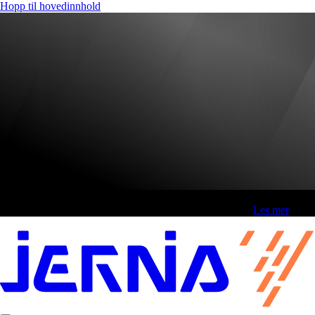
Hopp til hovedinnhold
Fri frakt over 800,-* | Klikk&hent 1 time | Retur i butikk
-
Les mer