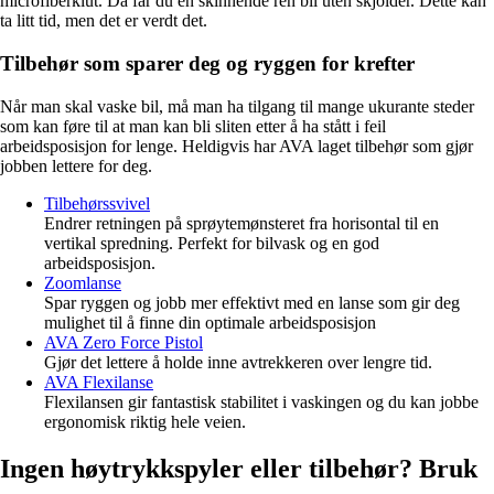
microfiberklut. Da får du en skinnende ren bil uten skjolder. Dette kan
ta litt tid, men det er verdt det.
Tilbehør som sparer deg og ryggen for krefter
Når man skal vaske bil, må man ha tilgang til mange ukurante steder
som kan føre til at man kan bli sliten etter å ha stått i feil
arbeidsposisjon for lenge. Heldigvis har AVA laget tilbehør som gjør
jobben lettere for deg.
Tilbehørssvivel
Endrer retningen på sprøytemønsteret fra horisontal til en
vertikal spredning. Perfekt for bilvask og en god
arbeidsposisjon.
Zoomlanse
Spar ryggen og jobb mer effektivt med en lanse som gir deg
mulighet til å finne din optimale arbeidsposisjon
AVA Zero Force Pistol
Gjør det lettere å holde inne avtrekkeren over lengre tid.
AVA Flexilanse
Flexilansen gir fantastisk stabilitet i vaskingen og du kan jobbe
ergonomisk riktig hele veien.
Ingen høytrykkspyler eller tilbehør? Bruk