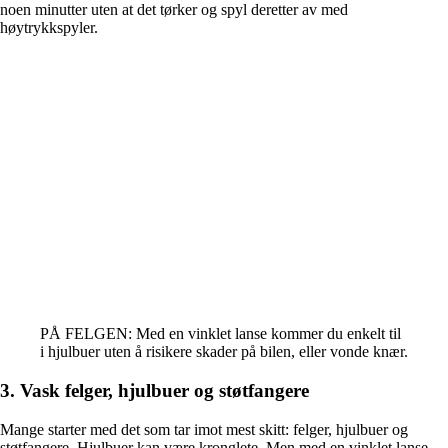
noen minutter uten at det tørker og spyl deretter av med
høytrykkspyler.
PÅ FELGEN: Med en vinklet lanse kommer du enkelt til
i hjulbuer uten å risikere skader på bilen, eller vonde knær.
3. Vask felger, hjulbuer og støtfangere
Mange starter med det som tar imot mest skitt: felger, hjulbuer og
støtfangere. Hjulbuer kan være kronglete. Men med en vinklet lanse