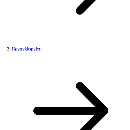
Høytrykkspyler