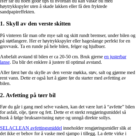
Her får du noen gode tips til hvordan du kan vaske bil med
høytrykkspyler uten å skade lakken eller få den fryktede
sandpapireffekten.
1. Skyll av den verste skitten
På vinteren får man ofte mye salt og skitt rundt bremser, under bilen og
på støtfangere. Her er høytrykkspyler eller hageslange perfekt for en
grovvask. Ta en runde på hele bilen, felger og hjulbuer.
Anbefalt avstand til bilen er ca 20-50 cm. Bruk gjerne
en justerbar
lanse
. Da blir det enklere å justere til optimal avstand.
Aller først bør du skylle av den verste møkka, støv, salt og gjørme med
rent vann. Dette er også lurt å gjøre før du starter med avfetting av
bilen.
2. Avfetting på tørr bil
Før du går i gang med selve vasken, kan det være lurt å “avfette” bilen
for asfalt, olje, tjære og fett. Dette er et sterkt rengjøringsmiddel så
husk å følge bruksanvisning nøye og unngå direkte sollys.
SELACLEAN avfettingsmiddel
inneholder rengjøringsmidler slik at
det ikke er behov for å vaske med sjampo i tillegg. La dette virke i