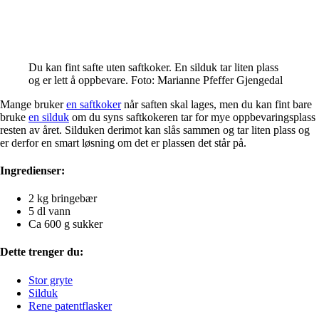
Du kan fint safte uten saftkoker. En silduk tar liten plass
og er lett å oppbevare. Foto: Marianne Pfeffer Gjengedal
Mange bruker
en saftkoker
når saften skal lages, men du kan fint bare
bruke
en silduk
om du syns saftkokeren tar for mye oppbevaringsplass
resten av året. Silduken derimot kan slås sammen og tar liten plass og
er derfor en smart løsning om det er plassen det står på.
Ingredienser:
2 kg bringebær
5 dl vann
Ca 600 g sukker
Dette trenger du:
Stor gryte
Silduk
Rene patentflasker