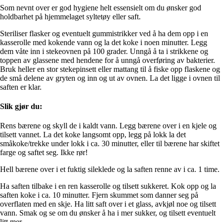
Som nevnt over er god hygiene helt essensielt om du ønsker god
holdbarhet på hjemmelaget syltetøy eller saft.
Steriliser flasker og eventuelt gummistrikker ved å ha dem opp i en
kasserolle med kokende vann og la det koke i noen minutter. Legg
dem våte inn i stekeovnen på 100 grader. Unngå å ta i strikkene og
toppen av glassene med hendene for å unngå overføring av bakterier.
Bruk heller en stor stekepinsett eller mattang til å fiske opp flaskene og
de små delene av gryten og inn og ut av ovnen. La det ligge i ovnen til
saften er klar.
Slik gjør du:
Rens bærene og skyll de i kaldt vann. Legg bærene over i en kjele og
tilsett vannet. La det koke langsomt opp, legg på lokk la det
småkoke/trekke under lokk i ca. 30 minutter, eller til bærene har skiftet
farge og saftet seg. Ikke rør!
Hell bærene over i et fuktig sileklede og la saften renne av i ca. 1 time.
Ha saften tilbake i en ren kasserolle og tilsett sukkeret. Kok opp og la
saften koke i ca. 10 minutter. Fjern skummet som danner seg på
overflaten med en skje. Ha litt saft over i et glass, avkjøl noe og tilsett
vann. Smak og se om du ønsker å ha i mer sukker, og tilsett eventuelt
litt mer.