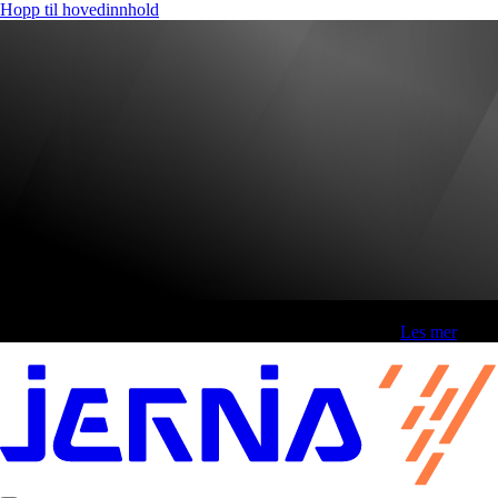
Hopp til hovedinnhold
Fri frakt over 800,-* | Klikk&hent 1 time | Retur i butikk
-
Les mer