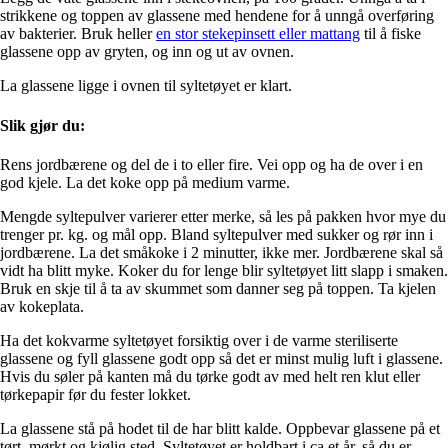
strikkene og toppen av glassene med hendene for å unngå overføring
av bakterier. Bruk heller
en stor stekepinsett eller mattang
til å fiske
glassene opp av gryten, og inn og ut av ovnen.
La glassene ligge i ovnen til syltetøyet er klart.
Slik gjør du:
Rens jordbærene og del de i to eller fire. Vei opp og ha de over i en
god kjele. La det koke opp på medium varme.
Mengde syltepulver varierer etter merke, så les på pakken hvor mye du
trenger pr. kg. og mål opp. Bland syltepulver med sukker og rør inn i
jordbærene. La det småkoke i 2 minutter, ikke mer. Jordbærene skal så
vidt ha blitt myke. Koker du for lenge blir syltetøyet litt slapp i smaken.
Bruk en skje til å ta av skummet som danner seg på toppen. Ta kjelen
av kokeplata.
Ha det kokvarme syltetøyet forsiktig over i de varme steriliserte
glassene og fyll glassene godt opp så det er minst mulig luft i glassene.
Hvis du søler på kanten må du tørke godt av med helt ren klut eller
tørkepapir før du fester lokket.
La glassene stå på hodet til de har blitt kalde. Oppbevar glassene på et
tørt, mørkt og kjølig sted. Syltetøyet er holdbart i ca et år, så du er