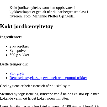
Kokt jordbærsyltetøy som kan oppbevares i
kjøkkenskapet er genialt når du har begrenset plass i
fryseren. Foto: Marianne Pfeffer Gjengedal.
Kokt jordbærsyltetøy
Ingredienser:
2 kg jordbær
Syltepulver
500 g sukker
Dette trenger du:
Stor gryte
Rene syltetøyglass og eventuelt rene gummistrikker
God hygiene er helt essensielt når du skal sylte.
Steriliser sylteglassene og strikkene ved å ha de i en stor kjele med
kokende vann, og la det koke i noen minutter.
Legg de våte glassene inn i stekeovnen, på 100 grader. Unngå å ta i