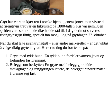
Grøt har vært en kjær rett i norske hjem i generasjoner, men visste du
at risengrynsgrøt var en luksusrett på 1800-tallet? Ris var nemlig en
sjelden vare som kun de rike hadde råd til. I dag derimot serveres
risengrynsgrøt flittig, spesielt inn mot jul og på grøtdagen 23. oktober.
Når du skal lage risengrynsgrøt – eller andre melkeretter – er det viktig
å velge riktig gryte til grøt. Her er to ting du bør tenke på:
Gryte med tykk bunn:
En tykk bunn fordeler varmen jevnt og
forhindrer fastbrenning.
Belegg som beskytter:
En gryte med belegg gjør både
matlagingen og rengjøringen lettere, da belegget hindrer maten i
å brenne seg fast.