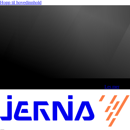
Hopp til hovedinnhold
Fri frakt over 800,-* | Klikk&hent 1 time | Retur i butikk
-
Les mer