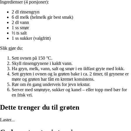
Ingredienser (4 porsjoner):
2 dl rinsengryn
6 dl melk (helmelk gir best smak)
2 dl vann
1 ss smør
½ ts salt
1 ss sukker (valgfritt)
Slik gjør du:
Sett ovnen på
150 °C
.
Skyll rinsengrynene i kaldt vann.
Ha gryn, melk, vann, salt og smør i en ildfast gryte med lokk.
Sett gryten i ovnen og la grøten bake i
ca. 2 timer
, til grynene er
møre og grøten har fått en kremet konsistens.
Rør om én gang underveis for jevn tekstur.
Server med smørøye, sukker og kanel – eller topp med bær for
en frisk vri.
Dette trenger du til grøten
Laster...