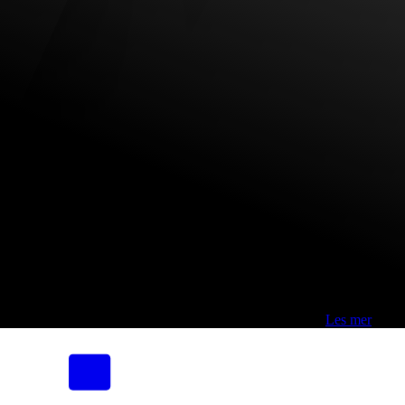
Fri frakt over 800,-* | Klikk&hent 1 time | Retur i butikk
-
Les mer