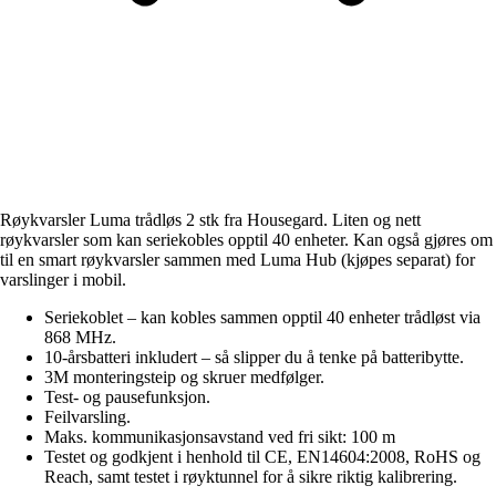
Røykvarsler Luma trådløs 2 stk fra Housegard. Liten og nett
røykvarsler som kan seriekobles opptil 40 enheter. Kan også gjøres om
til en smart røykvarsler sammen med Luma Hub (kjøpes separat) for
varslinger i mobil.
Seriekoblet – kan kobles sammen opptil 40 enheter trådløst via
868 MHz.
10-årsbatteri inkludert – så slipper du å tenke på batteribytte.
3M monteringsteip og skruer medfølger.
Test- og pausefunksjon.
Feilvarsling.
Maks. kommunikasjonsavstand ved fri sikt: 100 m
Testet og godkjent i henhold til CE, EN14604:2008, RoHS og
Reach, samt testet i røyktunnel for å sikre riktig kalibrering.