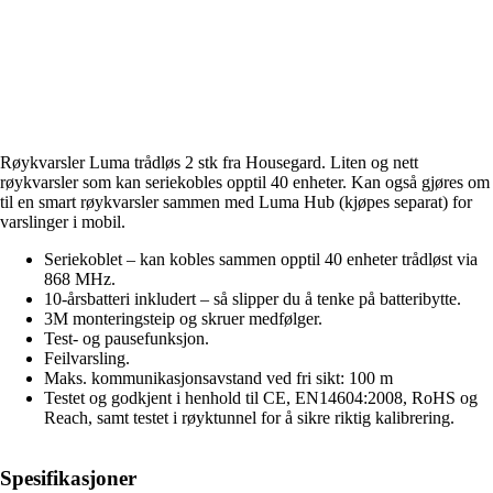
Røykvarsler Luma trådløs 2 stk fra Housegard. Liten og nett
røykvarsler som kan seriekobles opptil 40 enheter. Kan også gjøres om
til en smart røykvarsler sammen med Luma Hub (kjøpes separat) for
varslinger i mobil.
Seriekoblet – kan kobles sammen opptil 40 enheter trådløst via
868 MHz.
10-årsbatteri inkludert – så slipper du å tenke på batteribytte.
3M monteringsteip og skruer medfølger.
Test- og pausefunksjon.
Feilvarsling.
Maks. kommunikasjonsavstand ved fri sikt: 100 m
Testet og godkjent i henhold til CE, EN14604:2008, RoHS og
Reach, samt testet i røyktunnel for å sikre riktig kalibrering.
Spesifikasjoner