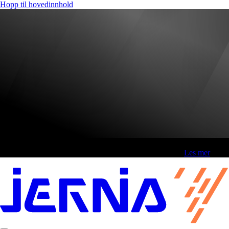
Hopp til hovedinnhold
Fri frakt over 800,-* | Klikk&hent 1 time | Retur i butikk
-
Les mer