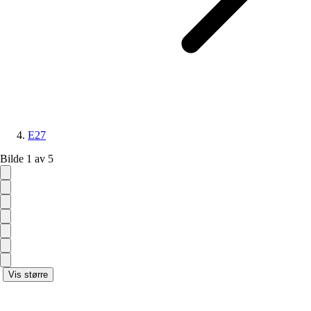
E27
Bilde 1 av 5
Vis større