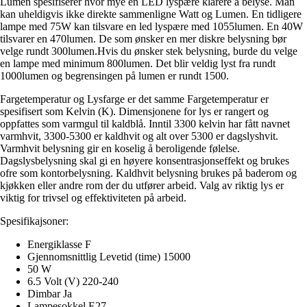
Lumen spesifiserer hvor mye en LED lyspære klarere å belyse. Man
kan uheldigvis ikke direkte sammenligne Watt og Lumen. En tidligere
lampe med 75W kan tilsvare en led lyspære med 1055lumen. En 40W
tilsvarer en 470lumen. De som ønsker en mer diskre belysning bør
velge rundt 300lumen.Hvis du ønsker stek belysning, burde du velge
en lampe med minimum 800lumen. Det blir veldig lyst fra rundt
1000lumen og begrensingen på lumen er rundt 1500.
Fargetemperatur og Lysfarge er det samme Fargetemperatur er
spesifisert som Kelvin (K). Dimensjonene for lys er rangert og
oppfattes som varmgul til kaldblå. Inntil 3300 kelvin har fått navnet
varmhvit, 3300-5300 er kaldhvit og alt over 5300 er dagslyshvit.
Varmhvit belysning gir en koselig å beroligende følelse.
Dagslysbelysning skal gi en høyere konsentrasjonseffekt og brukes
ofre som kontorbelysning. Kaldhvit belysning brukes på baderom og
kjøkken eller andre rom der du utfører arbeid. Valg av riktig lys er
viktig for trivsel og effektiviteten på arbeid.
Spesifikajsoner:
Energiklasse F
Gjennomsnittlig Levetid (time) 15000
50 W
6.5 Volt (V) 220-240
Dimbar Ja
Lampesokkel E27