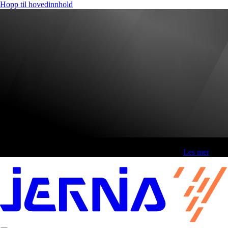
Hopp til hovedinnhold
Fri frakt over 800,-* | Klikk&hent 1 time | Retur i butikk
-
Les mer