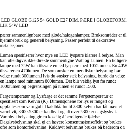
LED GLOBE G125 54 GOLD E27 DIM. PÆRE I GLOBEFORM,
LIK 54W LED
pærer sammenlignbare med gløde/halogenlamper. Bruksområder er til
hjemmebruk og generell belysning. Passer perfekt til dekorative
installasjoner.
Lumen spesifiserer hvor mye en LED lyspære klarere å belyse. Man
kan uheldigvis ikke direkte sammenligne Watt og Lumen. En tidligere
lampe med 75W kan tilsvare en led lyspære med 1055lumen. En 40W
tilsvarer en 470lumen. De som ønsker en mer diskre belysning bør
velge rundt 300lumen.Hvis du ønsker stek belysning, burde du velge
en lampe med minimum 800lumen. Det blir veldig lyst fra rundt
1000lumen og begrensingen på lumen er rundt 1500.
Fargetemperatur og Lysfarge er det samme Fargetemperatur er
spesifisert som Kelvin (K). Dimensjonene for lys er rangert og
oppfattes som varmgul til kaldblå. Inntil 3300 kelvin har fått navnet
varmhvit, 3300-5300 er kaldhvit og alt over 5300 er dagslyshvit.
Varmhvit belysning gir en koselig å beroligende følelse.
Dagslysbelysning skal gi en høyere konsentrasjonseffekt og brukes
ofre som kontorbelysning. Kaldhvit belysning brukes på baderom og