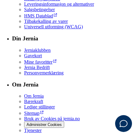
Leveringsinformasjon og alternativer
Salgsbetingelser
HMS Datablad
Tilbakekalling av varer
Universell utforming (WCAG)
Din Jernia
Jerniaklubben
Gavekort
Mine favoritter
Jernia Bedrift
Personvernerklæring
Om Jernia
Om Jernia
Bærekraft
Ledige stillinger
Sitemap
Bruk av Cookies på jernia.no
Administrer Cookies
Tjenester