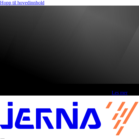
Hopp til hovedinnhold
Fri frakt over 800,-* | Klikk&hent 1 time | Retur i butikk
-
Les mer