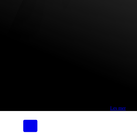
Fri frakt over 800,-* | Klikk&hent 1 time | Retur i butikk
-
Les mer