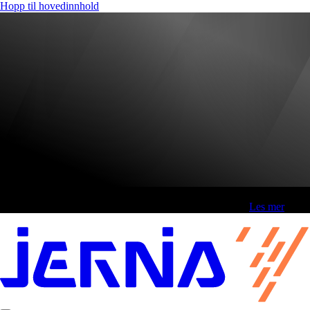
Hopp til hovedinnhold
Fri frakt over 800,-* | Klikk&hent 1 time | Retur i butikk
-
Les mer