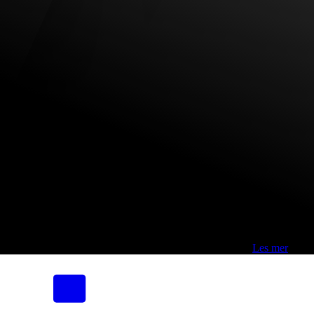
Fri frakt over 800,-* | Klikk&hent 1 time | Retur i butikk
-
Les mer