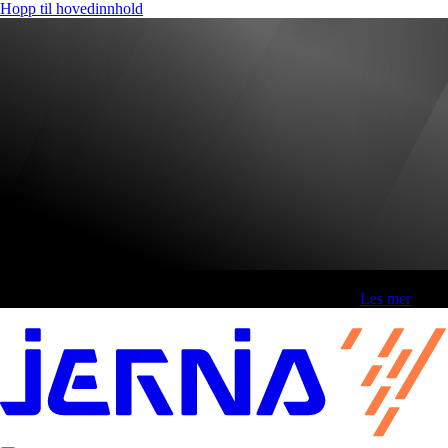
Hopp til hovedinnhold
Fri frakt over 800,-* | Klikk&hent 1 time | Retur i butikk
-
Les mer