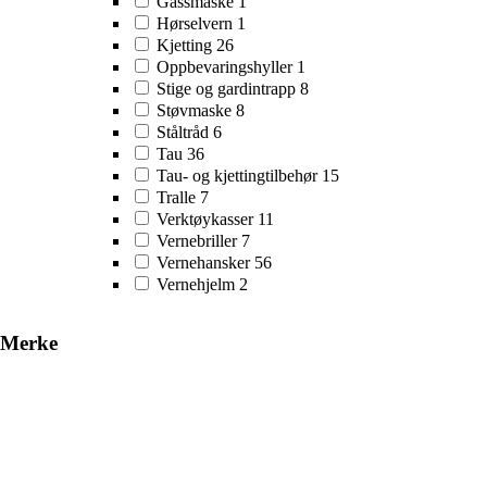
Gassmaske
1
Hørselvern
1
Kjetting
26
Oppbevaringshyller
1
Stige og gardintrapp
8
Støvmaske
8
Ståltråd
6
Tau
36
Tau- og kjettingtilbehør
15
Tralle
7
Verktøykasser
11
Vernebriller
7
Vernehansker
56
Vernehjelm
2
Merke