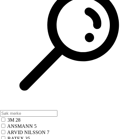
3M
28
ANSMANN
5
ARVID NILSSON
7
BATEX
35