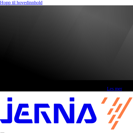
Hopp til hovedinnhold
Fri frakt over 800,-* | Klikk&hent 1 time | Retur i butikk
-
Les mer