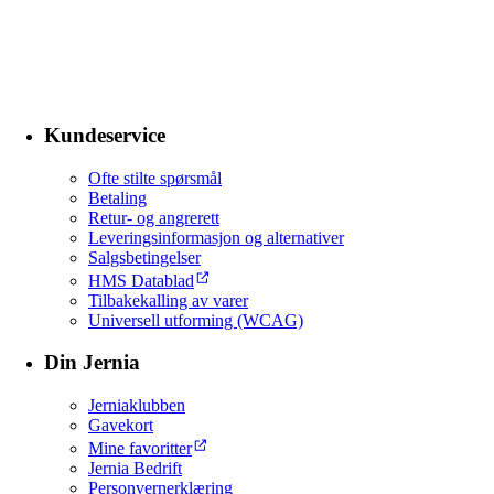
Kundeservice
Ofte stilte spørsmål
Betaling
Retur- og angrerett
Leveringsinformasjon og alternativer
Salgsbetingelser
HMS Datablad
Tilbakekalling av varer
Universell utforming (WCAG)
Din Jernia
Jerniaklubben
Gavekort
Mine favoritter
Jernia Bedrift
Personvernerklæring