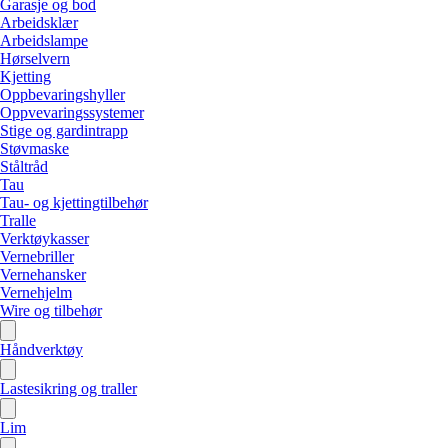
Garasje og bod
Arbeidsklær
Arbeidslampe
Hørselvern
Kjetting
Oppbevaringshyller
Oppvevaringssystemer
Stige og gardintrapp
Støvmaske
Ståltråd
Tau
Tau- og kjettingtilbehør
Tralle
Verktøykasser
Vernebriller
Vernehansker
Vernehjelm
Wire og tilbehør
Håndverktøy
Lastesikring og traller
Lim