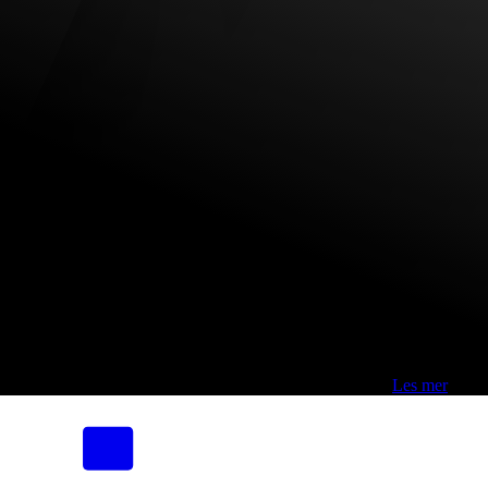
Fri frakt over 800,-* | Klikk&hent 1 time | Retur i butikk
-
Les mer