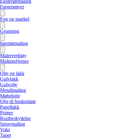
Eksteriørmaling
Fargeprøver
Fug og sparkel
Grunning
Interiørmaling
Malerverktøy
Malingsfjerner
Olje og lakk
Gulvlakk
Gulvolje
Metallmaling
Møbelolje
Olje til benkeplate
Panellakk
Primer
Rustbeskyttelse
Spraymaling
Voks
Tapet