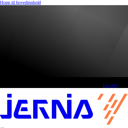
Hopp til hovedinnhold
Fri frakt over 800,-* | Klikk&hent 1 time | Retur i butikk
-
Les mer