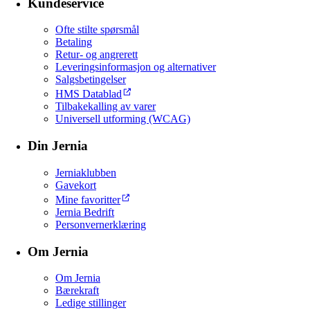
Kundeservice
Ofte stilte spørsmål
Betaling
Retur- og angrerett
Leveringsinformasjon og alternativer
Salgsbetingelser
HMS Datablad
Tilbakekalling av varer
Universell utforming (WCAG)
Din Jernia
Jerniaklubben
Gavekort
Mine favoritter
Jernia Bedrift
Personvernerklæring
Om Jernia
Om Jernia
Bærekraft
Ledige stillinger