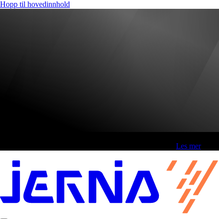
Hopp til hovedinnhold
Fri frakt over 800,-* | Klikk&hent 1 time | Retur i butikk
-
Les mer