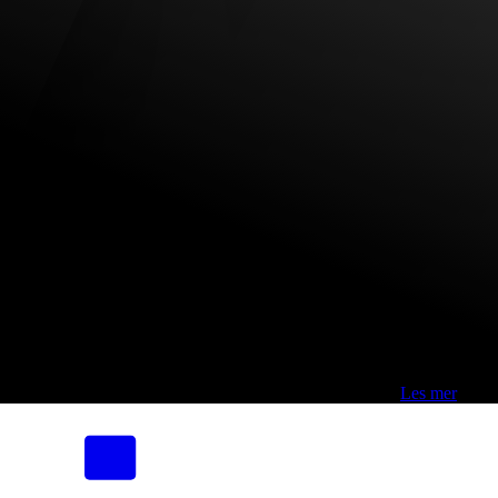
Fri frakt over 800,-* | Klikk&hent 1 time | Retur i butikk
-
Les mer