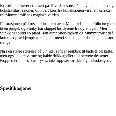
Krusets bokstaver er basert på Tove Janssons håndtegnede initialer og
bokstavillustrasjoner, og hvert krus fra kolleksjonen viser en karakter
fra Mummitrollenes magiske verden.
Illustrasjonen på kruset er inspirert av at Mummidalen har blitt omgjort
til en jungel, og Stinky har sluppet løs dyrene fra dyrehagen. Men
Stinky har alltid en plan! Han lurer Snorkfrøken og Mummitrollet til å
komme og se kjempestore liljer – men i stedet møter de en kjempestor
slange!
Nå i en større størrelse på 0,4 liter som er praktisk til både te og kaffe,
men også andre varme og kalde drikker, eller til å servere desserter.
Koppen er ildfast, kan fryses, tåler oppvaskmaskin og mikrobølgeovn.
Spesifikasjoner