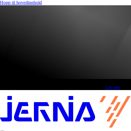
Hopp til hovedinnhold
Fri frakt over 800,-* | Klikk&hent 1 time | Retur i butikk
-
Les mer