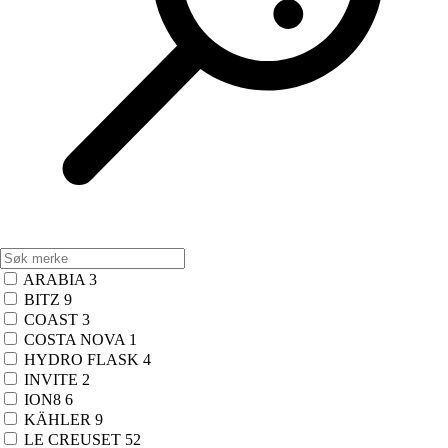
ARABIA
3
BITZ
9
COAST
3
COSTA NOVA
1
HYDRO FLASK
4
INVITE
2
ION8
6
KÄHLER
9
LE CREUSET
52