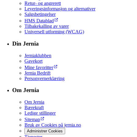
Retur- og angrerett
Leveringsinformasjon og alternativer
Salgsbetingelser
HMS Datablad
Tilbakekalling av varer
Universell utforming (WCAG)
Din Jernia
Jerniaklubben
Gavekort
Mine favoritter
Jernia Bedrift
Personvernerklæring
Om Jernia
Om Jernia
Bærekraft
Ledige stillinger
Sitemap
Bruk av Cookies på jernia.no
Administrer Cookies
Tjenester