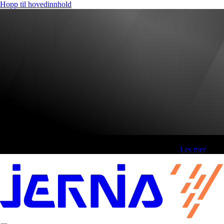
Hopp til hovedinnhold
Fri frakt over 800,-* | Klikk&hent 1 time | Retur i butikk
-
Les mer