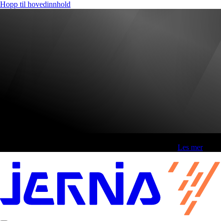
Hopp til hovedinnhold
Fri frakt over 800,-* | Klikk&hent 1 time | Retur i butikk
-
Les mer