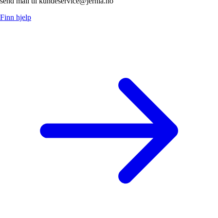
send mail til kundeservice@jernia.no
Finn hjelp