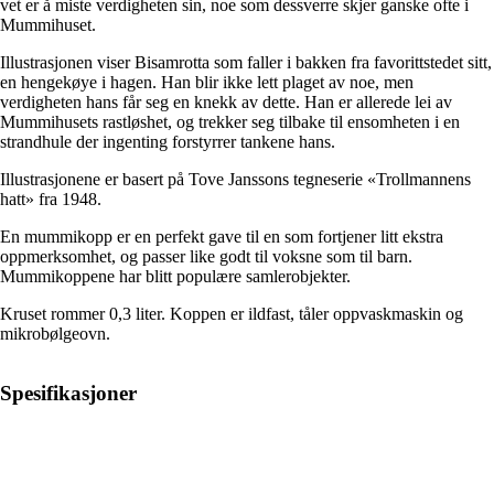
vet er å miste verdigheten sin, noe som dessverre skjer ganske ofte i
Mummihuset.
Illustrasjonen viser Bisamrotta som faller i bakken fra favorittstedet sitt,
en hengekøye i hagen. Han blir ikke lett plaget av noe, men
verdigheten hans får seg en knekk av dette. Han er allerede lei av
Mummihusets rastløshet, og trekker seg tilbake til ensomheten i en
strandhule der ingenting forstyrrer tankene hans.
Illustrasjonene er basert på Tove Janssons tegneserie «Trollmannens
hatt» fra 1948.
En mummikopp er en perfekt gave til en som fortjener litt ekstra
oppmerksomhet, og passer like godt til voksne som til barn.
Mummikoppene har blitt populære samlerobjekter.
Kruset rommer 0,3 liter. Koppen er ildfast, tåler oppvaskmaskin og
mikrobølgeovn.
Spesifikasjoner