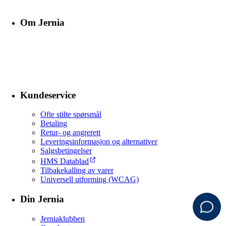
Om Jernia
Kundeservice
Ofte stilte spørsmål
Betaling
Retur- og angrerett
Leveringsinformasjon og alternativer
Salgsbetingelser
HMS Datablad
Tilbakekalling av varer
Universell utforming (WCAG)
Din Jernia
Jerniaklubben