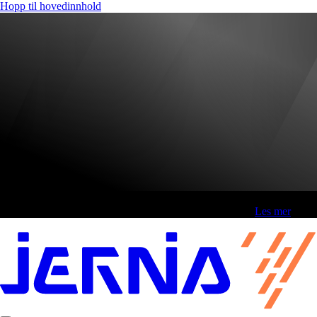
Hopp til hovedinnhold
Fri frakt over 800,-* | Klikk&hent 1 time | Retur i butikk
-
Les mer