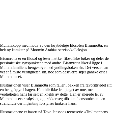
Mummikopp med motiv av den høytidelige filosofen Bisamrotta, en
helt ny karakter på Moomin Arabias servise-kolleksjon.
Bisamrotta er en filosof og leser mørke, filosofiske bøker og deler de
pessimistiske synspunktene med andre. Bisamrotta liker å ligge i
Mummifamiliens hengekøye med yndlingsboken sin. Det verste han
vet er å miste verdigheten sin, noe som dessverre skjer ganske ofte i
Mummihuset.
Illustrasjonen viser Bisamrotta som faller i bakken fra favorittstedet sitt,
en hengekøye i hagen. Han blir ikke lett plaget av noe, men
verdigheten hans får seg en knekk av dette. Han er allerede lei av
Mummihusets rastløshet, og trekker seg tilbake til ensomheten i en
strandhule der ingenting forstyrrer tankene hans.
Illustrasjonene er basert på Tove Janssons tegneserie «Trollmannens