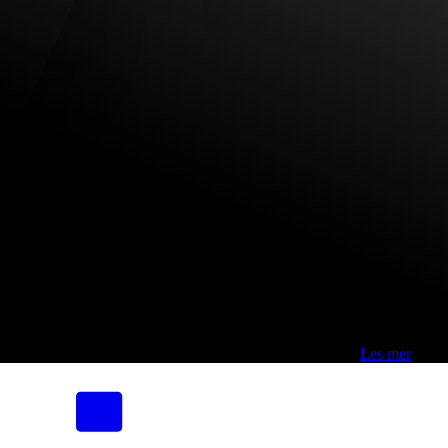
Fri frakt over 800,-* | Klikk&hent 1 time | Retur i butikk
-
Les mer