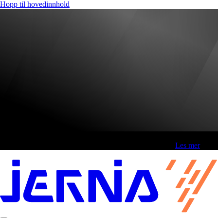
Hopp til hovedinnhold
Fri frakt over 800,-* | Klikk&hent 1 time | Retur i butikk
-
Les mer