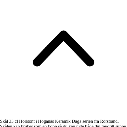
Skål 33 cl Horisont i Höganäs Keramik Daga serien fra Rörstrand.
Skålen kan brukes som en kopp så du kan nyte både din favoritt suppe