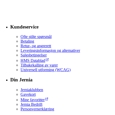
Kundeservice
Ofte stilte spørsmål
Betaling
Retur- og angrerett
Leveringsinformasjon og alternativer
Salgsbetingelser
HMS Datablad
Tilbakekalling av varer
Universell utforming (WCAG)
Din Jernia
Jerniaklubben
Gavekort
Mine favoritter
Jernia Bedrift
Personvernerklæring