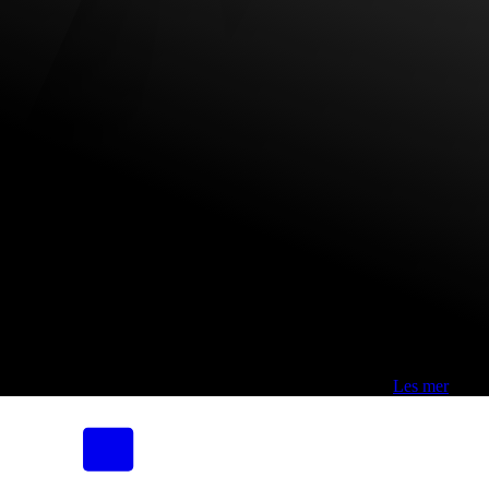
Fri frakt over 800,-* | Klikk&hent 1 time | Retur i butikk
-
Les mer