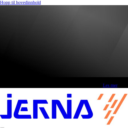
Hopp til hovedinnhold
Fri frakt over 800,-* | Klikk&hent 1 time | Retur i butikk
-
Les mer