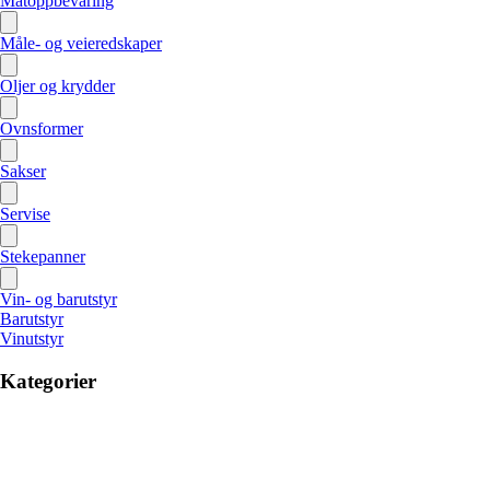
Matoppbevaring
Måle- og veieredskaper
Oljer og krydder
Ovnsformer
Sakser
Servise
Stekepanner
Vin- og barutstyr
Barutstyr
Vinutstyr
Kategorier