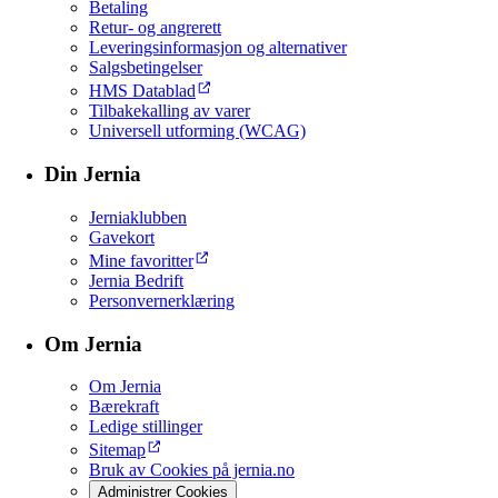
Betaling
Retur- og angrerett
Leveringsinformasjon og alternativer
Salgsbetingelser
HMS Datablad
Tilbakekalling av varer
Universell utforming (WCAG)
Din Jernia
Jerniaklubben
Gavekort
Mine favoritter
Jernia Bedrift
Personvernerklæring
Om Jernia
Om Jernia
Bærekraft
Ledige stillinger
Sitemap
Bruk av Cookies på jernia.no
Administrer Cookies