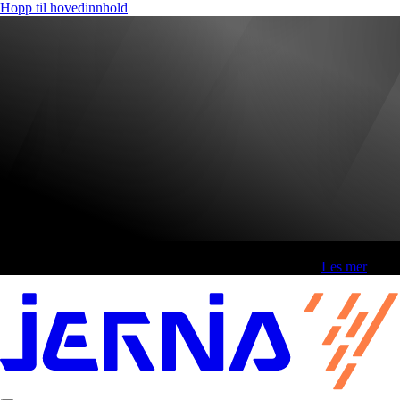
Hopp til hovedinnhold
Fri frakt over 800,-* | Klikk&hent 1 time | Retur i butikk
-
Les mer