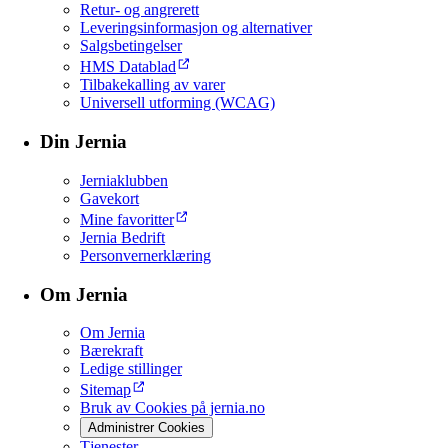
Retur- og angrerett
Leveringsinformasjon og alternativer
Salgsbetingelser
HMS Datablad
Tilbakekalling av varer
Universell utforming (WCAG)
Din Jernia
Jerniaklubben
Gavekort
Mine favoritter
Jernia Bedrift
Personvernerklæring
Om Jernia
Om Jernia
Bærekraft
Ledige stillinger
Sitemap
Bruk av Cookies på jernia.no
Administrer Cookies
Tjenester