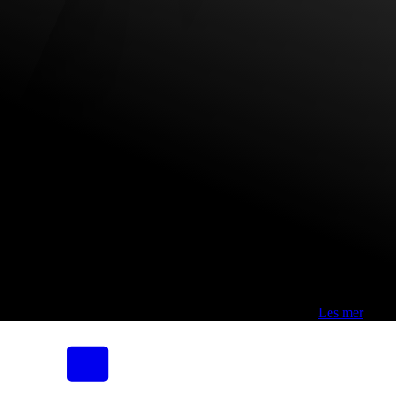
Fri frakt over 800,-* | Klikk&hent 1 time | Retur i butikk
-
Les mer