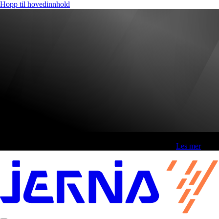
Hopp til hovedinnhold
Fri frakt over 800,-* | Klikk&hent 1 time | Retur i butikk
-
Les mer