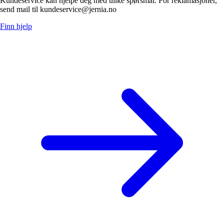
Kundeservice kan hjelpe deg med ulike spørsmål. For reklamasjoner,
send mail til kundeservice@jernia.no
Finn hjelp