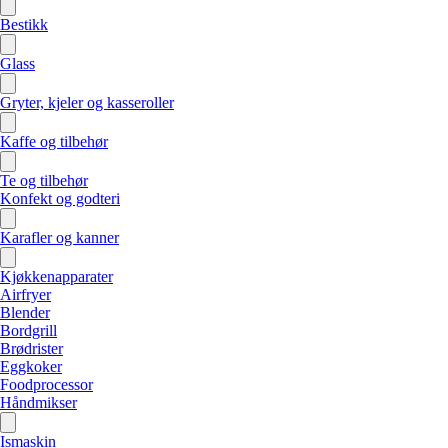
Bestikk
Glass
Gryter, kjeler og kasseroller
Kaffe og tilbehør
Te og tilbehør
Konfekt og godteri
Karafler og kanner
Kjøkkenapparater
Airfryer
Blender
Bordgrill
Brødrister
Eggkoker
Foodprocessor
Håndmikser
Ismaskin