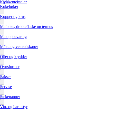
Kjøkkentekstiler
Kokebøker
Kopper og krus
Matboks, drikkeflaske og termos
Matoppbevaring
Måle- og veieredskaper
Oljer og krydder
Ovnsformer
Sakser
Servise
Stekepanner
Vin- og barutstyr