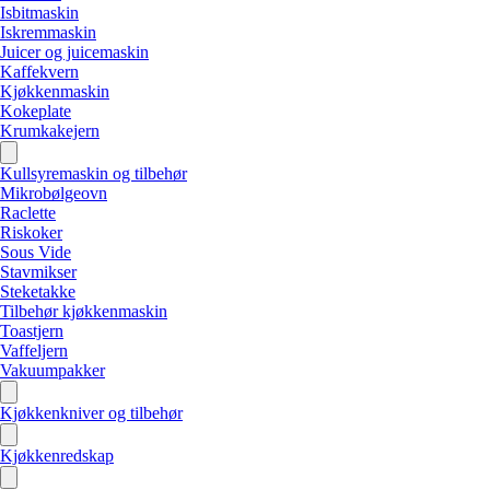
Isbitmaskin
Iskremmaskin
Juicer og juicemaskin
Kaffekvern
Kjøkkenmaskin
Kokeplate
Krumkakejern
Kullsyremaskin og tilbehør
Mikrobølgeovn
Raclette
Riskoker
Sous Vide
Stavmikser
Steketakke
Tilbehør kjøkkenmaskin
Toastjern
Vaffeljern
Vakuumpakker
Kjøkkenkniver og tilbehør
Kjøkkenredskap