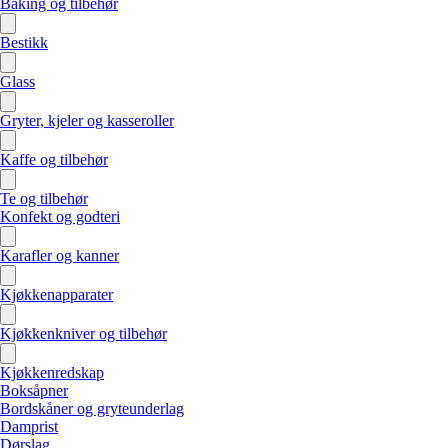
Baking og tilbehør
Bestikk
Glass
Gryter, kjeler og kasseroller
Kaffe og tilbehør
Te og tilbehør
Konfekt og godteri
Karafler og kanner
Kjøkkenapparater
Kjøkkenkniver og tilbehør
Kjøkkenredskap
Boksåpner
Bordskåner og gryteunderlag
Damprist
Dørslag