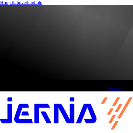
Hopp til hovedinnhold
Fri frakt over 800,-* | Klikk&hent 1 time | Retur i butikk
-
Les mer