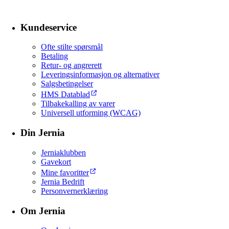
Kundeservice
Ofte stilte spørsmål
Betaling
Retur- og angrerett
Leveringsinformasjon og alternativer
Salgsbetingelser
HMS Datablad
Tilbakekalling av varer
Universell utforming (WCAG)
Din Jernia
Jerniaklubben
Gavekort
Mine favoritter
Jernia Bedrift
Personvernerklæring
Om Jernia