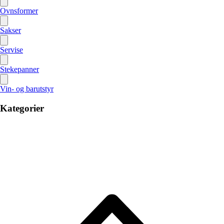
Ovnsformer
Sakser
Servise
Stekepanner
Vin- og barutstyr
Kategorier