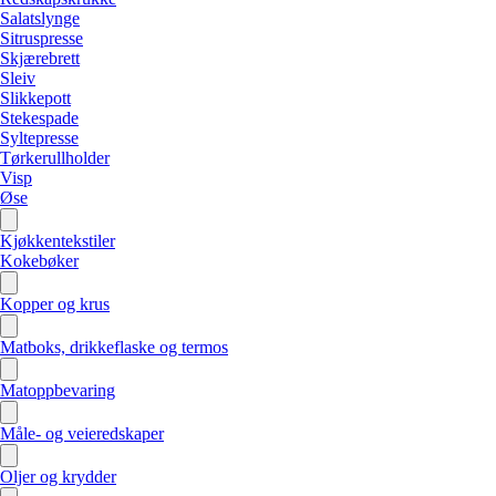
Salatslynge
Sitruspresse
Skjærebrett
Sleiv
Slikkepott
Stekespade
Syltepresse
Tørkerullholder
Visp
Øse
Kjøkkentekstiler
Kokebøker
Kopper og krus
Matboks, drikkeflaske og termos
Matoppbevaring
Måle- og veieredskaper
Oljer og krydder