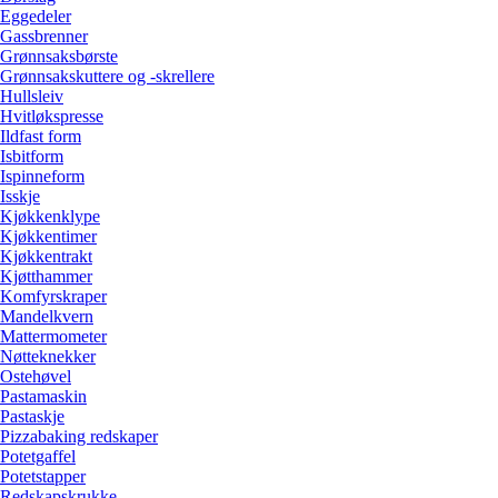
Eggedeler
Gassbrenner
Grønnsaksbørste
Grønnsakskuttere og -skrellere
Hullsleiv
Hvitløkspresse
Ildfast form
Isbitform
Ispinneform
Isskje
Kjøkkenklype
Kjøkkentimer
Kjøkkentrakt
Kjøtthammer
Komfyrskraper
Mandelkvern
Mattermometer
Nøtteknekker
Ostehøvel
Pastamaskin
Pastaskje
Pizzabaking redskaper
Potetgaffel
Potetstapper
Redskapskrukke