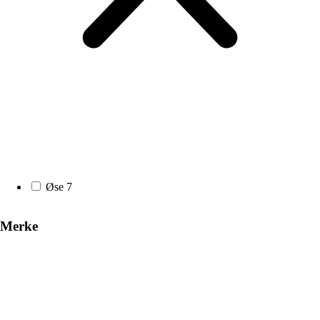
Øse
7
Merke