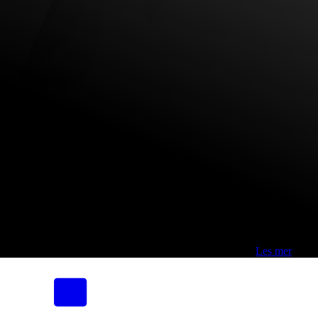
Fri frakt over 800,-* | Klikk&hent 1 time | Retur i butikk
-
Les mer