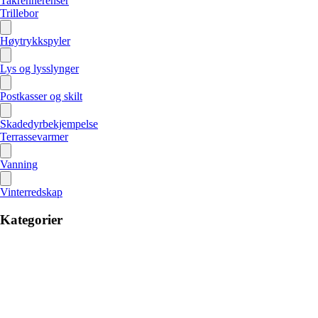
Takrennerenser
Trillebor
Høytrykkspyler
Lys og lysslynger
Postkasser og skilt
Skadedyrbekjempelse
Terrassevarmer
Vanning
Vinterredskap
Kategorier