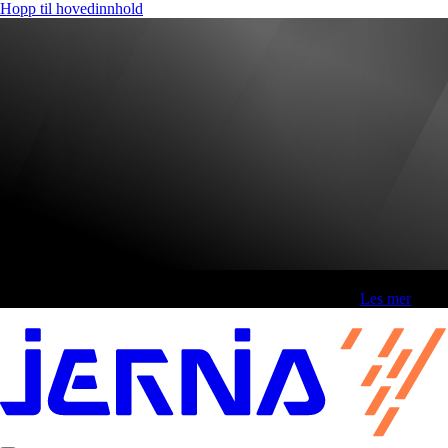
Hopp til hovedinnhold
Fri frakt over 800,-* | Klikk&hent 1 time | Retur i butikk
-
Les mer