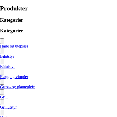
Produkter
Kategorier
Kategorier
Hage og uteplass
Bilutstyr
Båtutstyr
Flagg og vimpler
Gress- og plantepleie
Grill
Grillutstyr