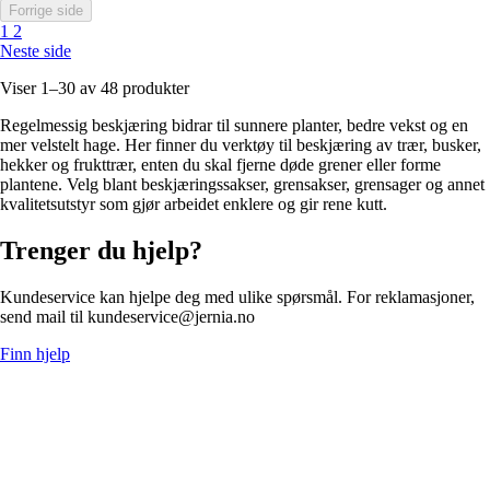
Forrige side
1
2
Neste side
Viser 1–30 av 48 produkter
Regelmessig beskjæring bidrar til sunnere planter, bedre vekst og en
mer velstelt hage. Her finner du verktøy til beskjæring av trær, busker,
hekker og frukttrær, enten du skal fjerne døde grener eller forme
plantene. Velg blant beskjæringssakser, grensakser, grensager og annet
kvalitetsutstyr som gjør arbeidet enklere og gir rene kutt.
Trenger du hjelp?
Kundeservice kan hjelpe deg med ulike spørsmål. For reklamasjoner,
send mail til kundeservice@jernia.no
Finn hjelp