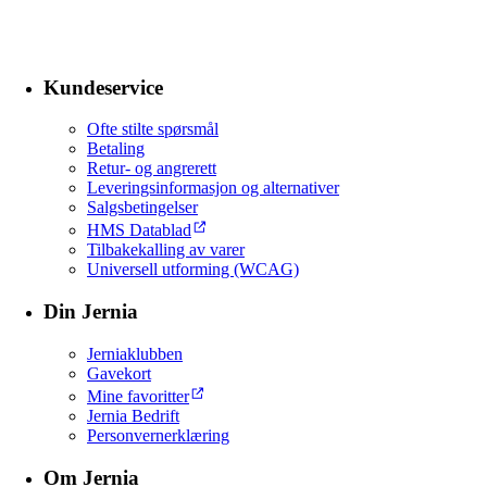
Kundeservice
Ofte stilte spørsmål
Betaling
Retur- og angrerett
Leveringsinformasjon og alternativer
Salgsbetingelser
HMS Datablad
Tilbakekalling av varer
Universell utforming (WCAG)
Din Jernia
Jerniaklubben
Gavekort
Mine favoritter
Jernia Bedrift
Personvernerklæring
Om Jernia