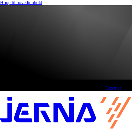
Hopp til hovedinnhold
Fri frakt over 800,-* | Klikk&hent 1 time | Retur i butikk
-
Les mer