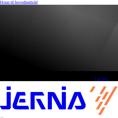
Hopp til hovedinnhold
Fri frakt over 800,-* | Klikk&hent 1 time | Retur i butikk
-
Les mer