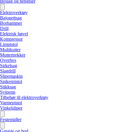
Beslag og henglser
Elektroverktøy
Bajonettsag
Borhammer
Drill
Elektrisk høvel
Kompressor
Limpistol
Multikutter
Muttertrekker
Overfres
Sirkelsag
Slagdrill
Slipemaskin
Spikerpistol
Stikksag
Svipenn
Tilbehør til elektroverktøy
Varmepistol
Vinkelsliper
Festemidler
Garasje og bod