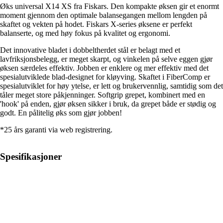
Øks universal X14 XS fra Fiskars. Den kompakte øksen gir et enormt
moment gjennom den optimale balansegangen mellom lengden på
skaftet og vekten på hodet. Fiskars X-series øksene er perfekt
balanserte, og med høy fokus på kvalitet og ergonomi.
Det innovative bladet i dobbeltherdet stål er belagt med et
lavfriksjonsbelegg, er meget skarpt, og vinkelen på selve eggen gjør
øksen særdeles effektiv. Jobben er enklere og mer effektiv med det
spesialutviklede blad-designet for kløyving. Skaftet i FiberComp er
spesialutviklet for høy ytelse, er lett og brukervennlig, samtidig som det
tåler meget store påkjenninger. Softgrip grepet, kombinert med en
'hook' på enden, gjør øksen sikker i bruk, da grepet både er stødig og
godt. En pålitelig øks som gjør jobben!
*25 års garanti via web registrering.
Spesifikasjoner