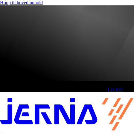
Hopp til hovedinnhold
Fri frakt over 800,-* | Klikk&hent 1 time | Retur i butikk
-
Les mer