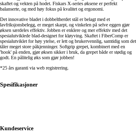
skaftet og vekten på hodet. Fiskars X-series øksene er perfekt
balanserte, og med høy fokus på kvalitet og ergonomi.
Det innovative bladet i dobbeltherdet stål er belagt med et
lavfriksjonsbelegg, er meget skarpt, og vinkelen på selve eggen gjør
øksen særdeles effektiv. Jobben er enklere og mer effektiv med det
spesialutviklede blad-designet for kløyving. Skaftet i FiberComp er
spesialutviklet for høy ytelse, er lett og brukervennlig, samtidig som det
tåler meget store påkjenninger. Softgrip grepet, kombinert med en
'hook' på enden, gjør øksen sikker i bruk, da grepet både er stødig og
godt. En pålitelig øks som gjør jobben!
*25 års garanti via web registrering.
Spesifikasjoner
Kundeservice