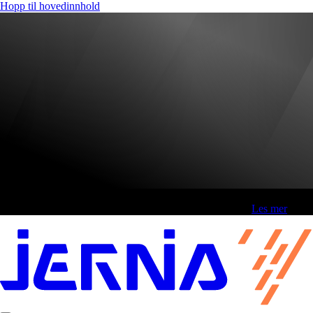
Hopp til hovedinnhold
Fri frakt over 800,-* | Klikk&hent 1 time | Retur i butikk
-
Les mer