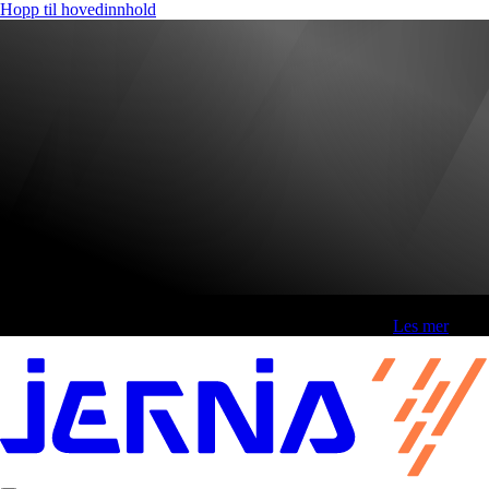
Hopp til hovedinnhold
Fri frakt over 800,-* | Klikk&hent 1 time | Retur i butikk
-
Les mer