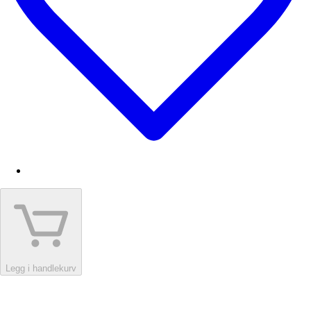
Legg i handlekurv