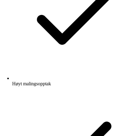
Høyt malingsopptak