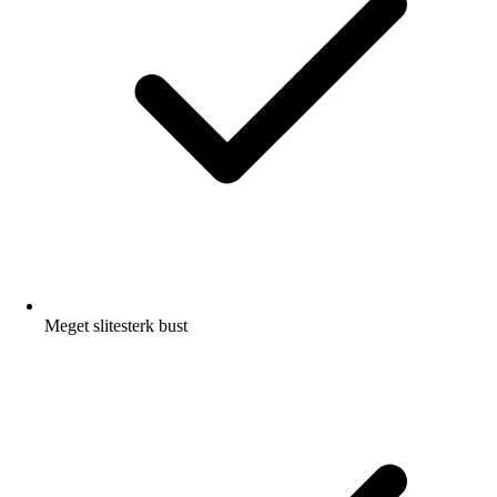
Meget slitesterk bust