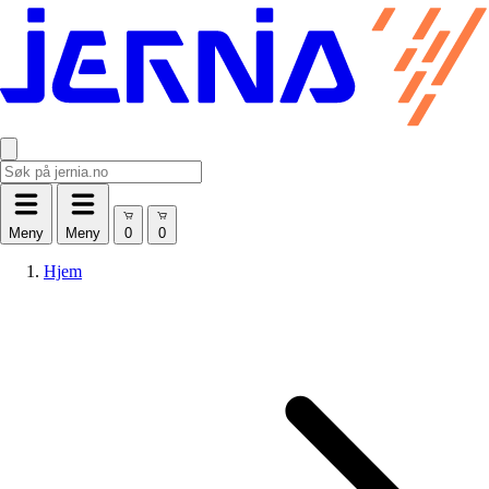
Meny
Meny
Hjem