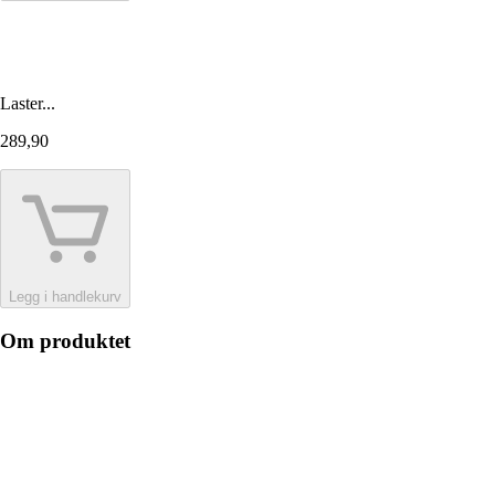
Laster...
289,90
Legg i handlekurv
Om produktet