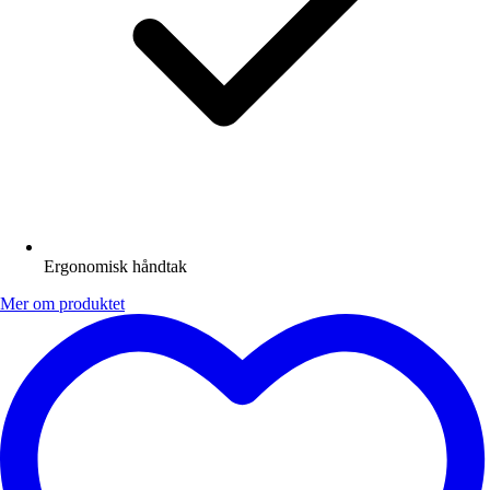
Ergonomisk håndtak
Mer om produktet