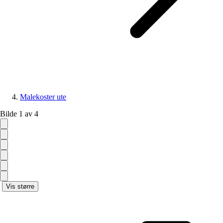
Malekoster ute
Bilde 1 av 4
Vis større