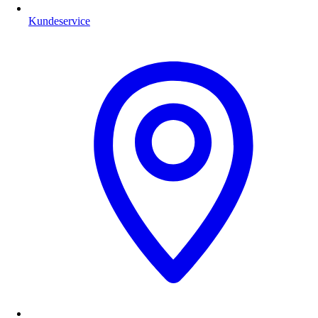
Kundeservice