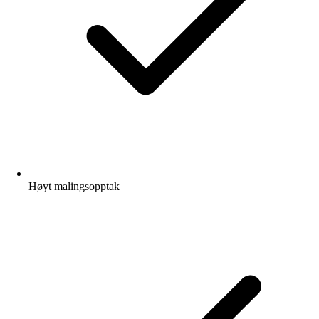
Høyt malingsopptak