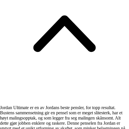
Jordan Ultimate er en av Jordans beste pensler, for topp resultat.
Bustens sammensetning gir en pensel som er meget slitesterk, har et
høyt malingsopptak, og som legger fra seg malingen skånsomt. Alt
dette gjør jobben enklere og raskere. Denne penselen fra Jordan er
utstyrt med et unikt utforming av skaftet, som minker belastningen på