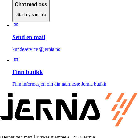
Chat med oss
Start ny samtale
Send en mail
kundeservice @jernia.no
Finn butikk
Finn informasjon om din nærmeste Jernia butikk
Hjelper deg med å lykkes hjemme © 2026 Jernia