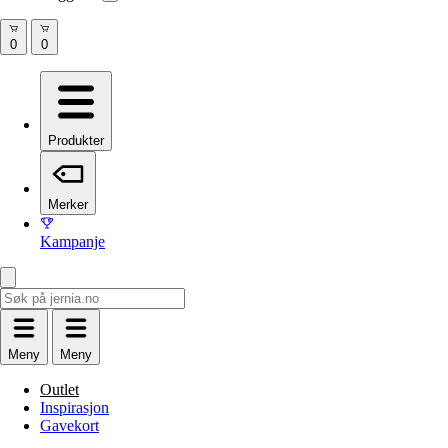
Produkter
Merker
Kampanje
Meny
Meny
Outlet
Inspirasjon
Gavekort