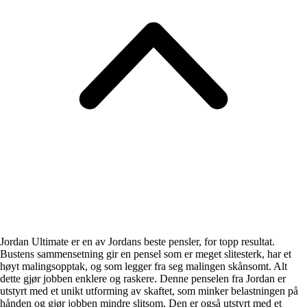
Jordan Ultimate er en av Jordans beste pensler, for topp resultat.
Bustens sammensetning gir en pensel som er meget slitesterk, har et
høyt malingsopptak, og som legger fra seg malingen skånsomt. Alt
dette gjør jobben enklere og raskere. Denne penselen fra Jordan er
utstyrt med et unikt utforming av skaftet, som minker belastningen på
hånden og gjør jobben mindre slitsom. Den er også utstyrt med et