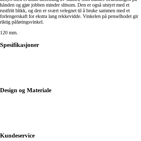
hånden og gjør jobben mindre slitsom. Den er også utstyrt med et
rustfritt blikk, og den er svært velegnet til å bruke sammen med et
forlengerskaft for ekstra lang rekkevidde. Vinkelen på penselhodet gir
riktig påføringsvinkel.
120 mm.
Spesifikasjoner
Design og Materiale
Kundeservice