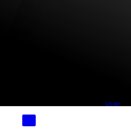
Fri frakt over 800,-* | Klikk&hent 1 time | Retur i butikk
-
Les mer