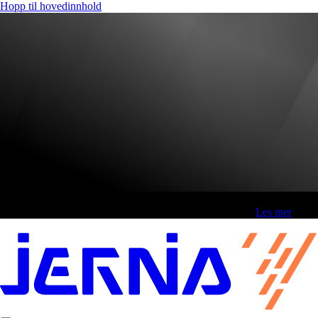
Hopp til hovedinnhold
Fri frakt over 800,-* | Klikk&hent 1 time | Retur i butikk
-
Les mer