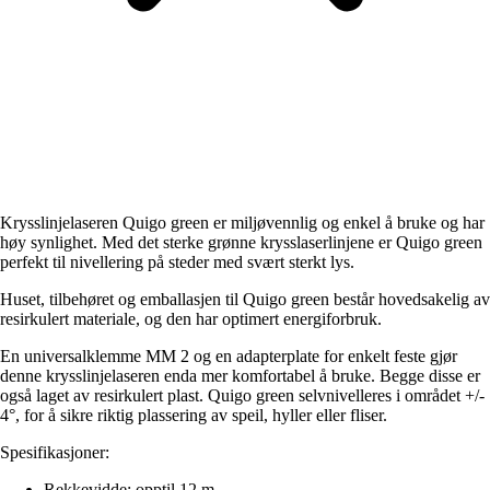
Krysslinjelaseren Quigo green er miljøvennlig og enkel å bruke og har
høy synlighet. Med det sterke grønne krysslaserlinjene er Quigo green
perfekt til nivellering på steder med svært sterkt lys.
Huset, tilbehøret og emballasjen til Quigo green består hovedsakelig av
resirkulert materiale, og den har optimert energiforbruk.
En universalklemme MM 2 og en adapterplate for enkelt feste gjør
denne krysslinjelaseren enda mer komfortabel å bruke. Begge disse er
også laget av resirkulert plast. Quigo green selvnivelleres i området +/-
4°, for å sikre riktig plassering av speil, hyller eller fliser.
Spesifikasjoner:
Rekkevidde: opptil 12 m