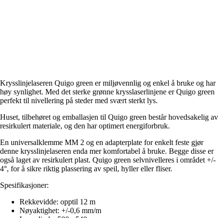
Krysslinjelaseren Quigo green er miljøvennlig og enkel å bruke og har
høy synlighet. Med det sterke grønne krysslaserlinjene er Quigo green
perfekt til nivellering på steder med svært sterkt lys.
Huset, tilbehøret og emballasjen til Quigo green består hovedsakelig av
resirkulert materiale, og den har optimert energiforbruk.
En universalklemme MM 2 og en adapterplate for enkelt feste gjør
denne krysslinjelaseren enda mer komfortabel å bruke. Begge disse er
også laget av resirkulert plast. Quigo green selvnivelleres i området +/-
4°, for å sikre riktig plassering av speil, hyller eller fliser.
Spesifikasjoner:
Rekkevidde: opptil 12 m
Nøyaktighet: +/-0,6 mm/m