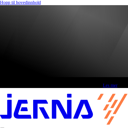
Hopp til hovedinnhold
Fri frakt over 800,-* | Klikk&hent 1 time | Retur i butikk
-
Les mer