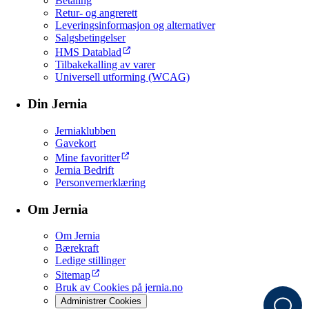
Betaling
Retur- og angrerett
Leveringsinformasjon og alternativer
Salgsbetingelser
HMS Datablad
Tilbakekalling av varer
Universell utforming (WCAG)
Din Jernia
Jerniaklubben
Gavekort
Mine favoritter
Jernia Bedrift
Personvernerklæring
Om Jernia
Om Jernia
Bærekraft
Ledige stillinger
Sitemap
Bruk av Cookies på jernia.no
Administrer Cookies