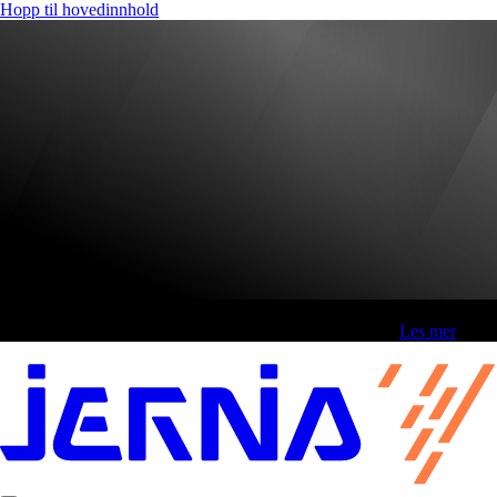
Hopp til hovedinnhold
Fri frakt over 800,-* | Klikk&hent 1 time | Retur i butikk
-
Les mer